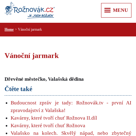
MENU
Home
Vánoční jarmark
ÚVOD
+
+
ZPRÁVY
Z REGIONU
+
+
O MĚSTĚ
Vánoční jarmark
KULTURA
ROŽNOV POD RADHOŠTĚM
+
+
KAM V ROŽNOVĚ
SPORT
KARTA HOSTA
VALAŠSKÉ MUZEUM V PŘÍRODĚ
+
+
VÝLETY
KRIMI
Dřevěné městečko, Valašská dědina
JURKOVIČOVA ROZHLEDNA
PUSTEVNY A RADHOŠŤ
+
+
RECENZE
PRAKTICKÉ
Čtěte také
MĚSTSKÁ KNIHOVNA
PŘEHRADA HORNÍ BEČVA
PR ČLÁNKY
PRAVIDLA SLUŠNÉ KOMUNIKACE
+
+
INZERCE
KULTURNÍ CENTRUM
LYSÁ HORA
Budoucnost zpráv je tady: Rožnovák.tv - první AI
ÚŘADY
NEMOVITOSTI
+
+
T KLUB
FIRMY
zpravodajství z Valašska!
ŠTRAMBERSKÁ TRŮBA
ZDRAVOTNICKÁ ZAŘÍZENÍ
PRÁCE
AUTO MOTO
Kavárny, které tvoří chuť Rožnova II.díl
+
ZOO LEŠNÁ
POLICIE A HASIČI
REKLAMA
RŮZNÉ
Kavárny, které tvoří chuť Rožnova
CESTOVÁNÍ
VIDEOREKLAMA
SLUŽBY
Valašsko na kolech. Skvělý nápad, nebo zbytečný
KONTAKT
ELEKTRO A PC