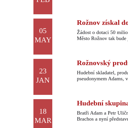
Rožnov získal do
05
Žádost o dotaci 50 mili
Město Rožnov tak bude j
MAY
Rožnovský produ
23
Hudební skladatel, prod
pseudonymem Adams, vydá
JAN
Hudební skupina
18
Bratři Adam a Petr Ul
Brachos a nyní představu
MAR