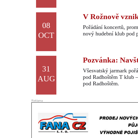
V Rožnově vznik
08
Pořádání koncertů, promí
nový hudební klub pod 
OCT
Pozvánka: Navšt
31
Všesvatský jarmark pořá
pod Radhoštěm T klub – 
AUG
pod Radhoštěm.