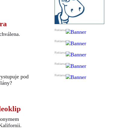
tra
chválena.
vystupuje pod
plány?
eoklip
udonymem
alifornii.