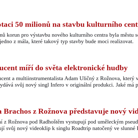
taci 50 milionů na stavbu kulturního cen
onů korun pro výstavbu nového kulturního centra byla městu s
edno z mála, které takový typ stavby bude moci realizovat.
cent míří do světa elektronické hudby
ucent a multiinstrumentalista Adam Uličný z Rožnova, který 
vá svůj nový singl Infero v originální produkci. Jaké má 
 Brachos z Rožnova představuje nový vid
iční z Rožnova pod Radhoštěm vystupují pod uměleckým pse
jí svůj nový videoklip k singlu Roadtrip natočený ve slunné K