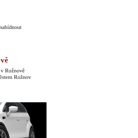
 nabídnout
ově
í v Rožnově
 Městem Rožnov