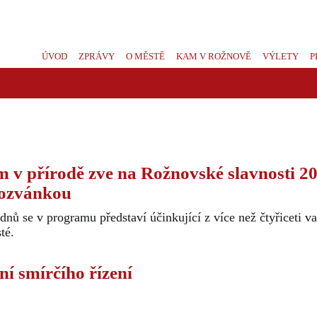
ÚVOD
ZPRÁVY
O MĚSTĚ
KAM V ROŽNOVĚ
VÝLETY
P
 v přírodě zve na Rožnovské slavnosti 2
pozvánkou
dnů se v programu představí účinkující z více než čtyřiceti v
té.
í smírčího řízení