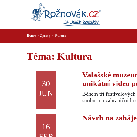
Home
Zprávy
Kultura
Téma: Kultura
Valašské muzeum
unikátní video 
30
JUN
Během tří festivalových 
souborů a zahraniční hos
Návrh na zahájen
16
FEB