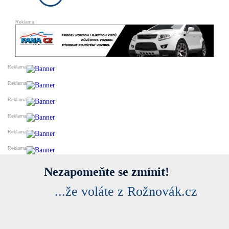
DARUJI
ESHOPY
VLOŽIT INZERÁT
PRODEJ A OBCHOD
SLUŽBY A ŘEMESLA
VELKOOBCHODY
VÝROBCI
FINANCE
DOPRAVA
STYL A KRÁSA
REALITNÍ KANCELÁŘE
OSTATNÍ
PŘIDAT FIRMU DO KATALOGU
Nezapomeňte se zmínit!
...že voláte z Rožnovák.cz