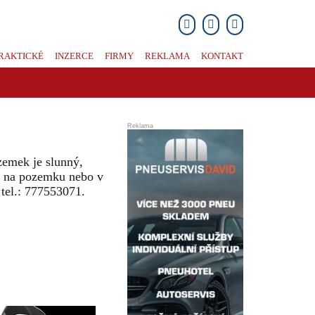
RAKTICKÉ
INZERCE
FIRMY
REKLAMA
KONTAKT
zemek je slunný,
sou na pozemku nebo v
tel.: 777553071.