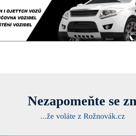
Nezapomeňte se zm
...že voláte z Rožnovák.cz