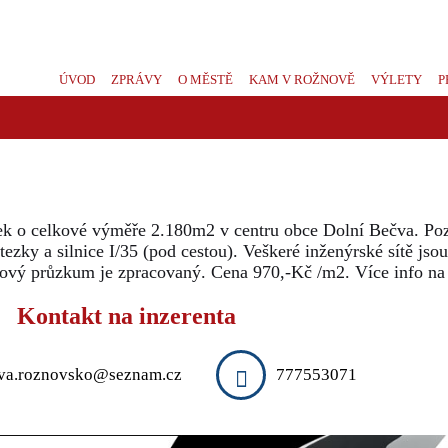
ÚVOD
ZPRÁVY
O MĚSTĚ
KAM V ROŽNOVĚ
VÝLETY
P
ek o celkové výměře 2.180m2 v centru obce Dolní Bečva. Po
ostezky a silnice I/35 (pod cestou). Veškeré inženýrské sítě j
nový průzkum je zpracovaný. Cena 970,-Kč /m2. Více info na 
Kontakt na inzerenta
va.roznovsko@seznam.cz
777553071