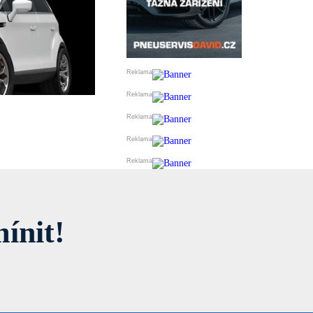
ínit!