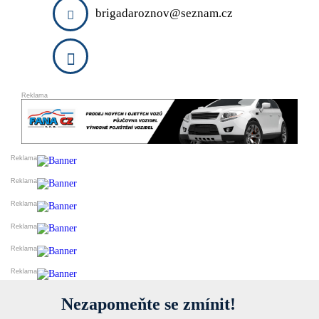
DARUJI
brigadaroznov@seznam.cz
ESHOPY
VLOŽIT INZERÁT
PRODEJ A OBCHOD
SLUŽBY A ŘEMESLA
VELKOOBCHODY
VÝROBCI
FINANCE
DOPRAVA
STYL A KRÁSA
REALITNÍ KANCELÁŘE
OSTATNÍ
PŘIDAT FIRMU DO KATALOGU
Nezapomeňte se zmínit!