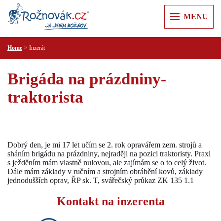
MENU
Home
Inzerát
ÚVOD
+
+
ZPRÁVY
Brigáda na prázdniny-
Z REGIONU
+
+
O MĚSTĚ
traktorista
KULTURA
ROŽNOV POD RADHOŠTĚM
+
+
KAM V ROŽNOVĚ
SPORT
KARTA HOSTA
VALAŠSKÉ MUZEUM V PŘÍRODĚ
+
+
VÝLETY
KRIMI
JURKOVIČOVA ROZHLEDNA
PUSTEVNY A RADHOŠŤ
+
+
RECENZE
PRAKTICKÉ
Dobrý den, je mi 17 let učím se 2. rok opravářem zem. strojů a
MĚSTSKÁ KNIHOVNA
PŘEHRADA HORNÍ BEČVA
PR ČLÁNKY
sháním brigádu na prázdniny, nejraději na pozici traktoristy. Praxi
PRAVIDLA SLUŠNÉ KOMUNIKACE
+
+
INZERCE
KULTURNÍ CENTRUM
s ježděním mám vlastně nulovou, ale zajímám se o to celý život.
LYSÁ HORA
ÚŘADY
Dále mám základy v ručním a strojním obrábění kovů, základy
NEMOVITOSTI
+
+
T KLUB
FIRMY
ŠTRAMBERSKÁ TRŮBA
jednodušších oprav, ŘP sk. T, svářečský průkaz ZK 135 1.1
ZDRAVOTNICKÁ ZAŘÍZENÍ
PRÁCE
AUTO MOTO
+
ZOO LEŠNÁ
POLICIE A HASIČI
REKLAMA
Kontakt na inzerenta
RŮZNÉ
CESTOVÁNÍ
VIDEOREKLAMA
SLUŽBY
KONTAKT
ELEKTRO A PC