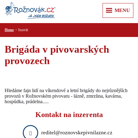
MENU
Home
Inzerát
ÚVOD
+
+
ZPRÁVY
Brigáda v pivovarských
Z REGIONU
+
+
O MĚSTĚ
provozech
KULTURA
ROŽNOV POD RADHOŠTĚM
+
+
KAM V ROŽNOVĚ
SPORT
KARTA HOSTA
VALAŠSKÉ MUZEUM V PŘÍRODĚ
+
+
VÝLETY
KRIMI
JURKOVIČOVA ROZHLEDNA
PUSTEVNY A RADHOŠŤ
+
+
RECENZE
PRAKTICKÉ
Hledáme fajn lidí na víkendové a letní brigády do nejrůznějších
MĚSTSKÁ KNIHOVNA
PŘEHRADA HORNÍ BEČVA
PR ČLÁNKY
provozů v Rožnovském pivovaru - lázně, zmrzlina, kavárna,
PRAVIDLA SLUŠNÉ KOMUNIKACE
+
+
INZERCE
KULTURNÍ CENTRUM
hospůdka, prádelna.....
LYSÁ HORA
ÚŘADY
NEMOVITOSTI
+
+
T KLUB
FIRMY
ŠTRAMBERSKÁ TRŮBA
Kontakt na inzerenta
ZDRAVOTNICKÁ ZAŘÍZENÍ
PRÁCE
AUTO MOTO
+
ZOO LEŠNÁ
POLICIE A HASIČI
REKLAMA
RŮZNÉ
CESTOVÁNÍ
reditel@roznovskepivnilazne.cz
VIDEOREKLAMA
SLUŽBY
KONTAKT
ELEKTRO A PC