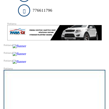
DARUJI
ESHOPY
776611796
VLOŽIT INZERÁT
PRODEJ A OBCHOD
SLUŽBY A ŘEMESLA
VELKOOBCHODY
VÝROBCI
FINANCE
DOPRAVA
STYL A KRÁSA
REALITNÍ KANCELÁŘE
OSTATNÍ
PŘIDAT FIRMU DO KATALOGU