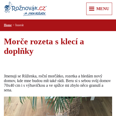
MENU
Home
Inzerát
ÚVOD
+
+
ZPRÁVY
Morče rozeta s klecí a
Z REGIONU
+
+
O MĚSTĚ
doplňky
KULTURA
ROŽNOV POD RADHOŠTĚM
+
+
KAM V ROŽNOVĚ
SPORT
KARTA HOSTA
VALAŠSKÉ MUZEUM V PŘÍRODĚ
+
+
VÝLETY
KRIMI
JURKOVIČOVA ROZHLEDNA
PUSTEVNY A RADHOŠŤ
+
+
RECENZE
PRAKTICKÉ
Jmenuji se Růženka, roční morčátko, rozetka a hledám nový
MĚSTSKÁ KNIHOVNA
PŘEHRADA HORNÍ BEČVA
PR ČLÁNKY
domov, kde mne budou mít také rádi. Beru si s sebou svůj domov
PRAVIDLA SLUŠNÉ KOMUNIKACE
+
+
INZERCE
KULTURNÍ CENTRUM
70x40 cm i s výbavičkou a ve spížce mi zbylo něco granulí a
LYSÁ HORA
ÚŘADY
sena.
NEMOVITOSTI
+
+
T KLUB
FIRMY
ŠTRAMBERSKÁ TRŮBA
ZDRAVOTNICKÁ ZAŘÍZENÍ
PRÁCE
AUTO MOTO
+
ZOO LEŠNÁ
POLICIE A HASIČI
REKLAMA
RŮZNÉ
CESTOVÁNÍ
VIDEOREKLAMA
SLUŽBY
KONTAKT
ELEKTRO A PC