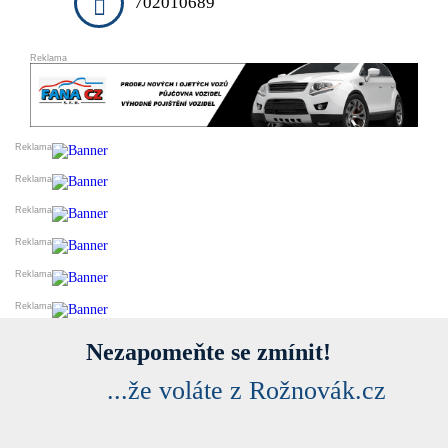
702010689
Nezapomeňte se zmínit!
...že voláte z Rožnovák.cz