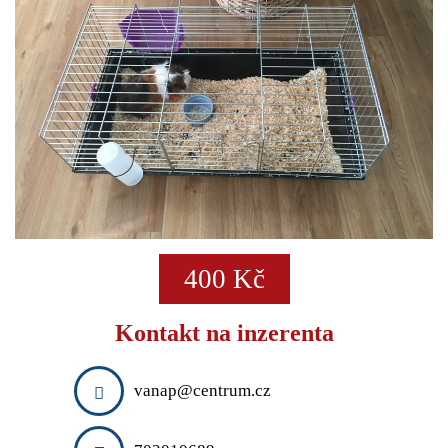
DARUJI
ESHOPY
VLOŽIT INZERÁT
PRODEJ A OBCHOD
SLUŽBY A ŘEMESLA
VELKOOBCHODY
VÝROBCI
FINANCE
DOPRAVA
STYL A KRÁSA
REALITNÍ KANCELÁŘE
400 Kč
OSTATNÍ
PŘIDAT FIRMU DO KATALOGU
Kontakt na inzerenta
vanap@centrum.cz