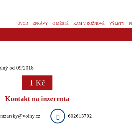
ÚVOD
ZPRÁVY
O MĚSTĚ
KAM V ROŽNOVĚ
VÝLETY
P
olný od 09/2018
1 Kč
Kontakt na inzerenta
mzarsky@volny.cz
602613792