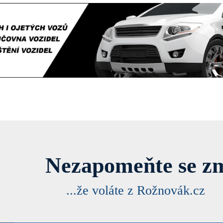
Nezapomeňte se zm
...že voláte z Rožnovák.cz