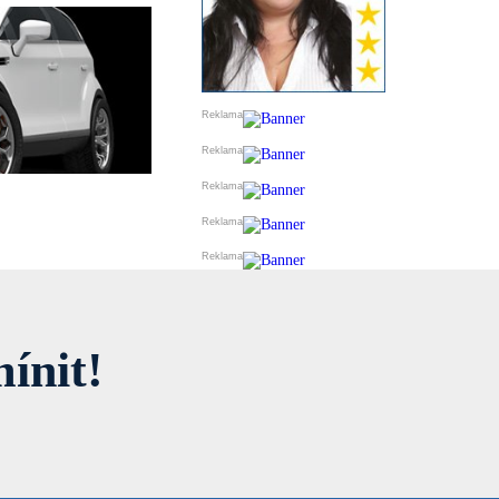
ínit!