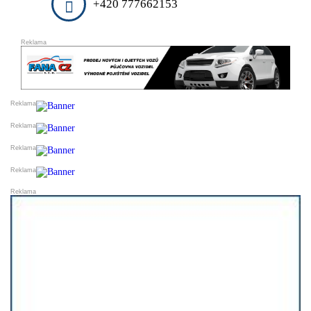
+420 777662153
DARUJI
ESHOPY
VLOŽIT INZERÁT
PRODEJ A OBCHOD
SLUŽBY A ŘEMESLA
VELKOOBCHODY
VÝROBCI
FINANCE
DOPRAVA
STYL A KRÁSA
REALITNÍ KANCELÁŘE
OSTATNÍ
PŘIDAT FIRMU DO KATALOGU