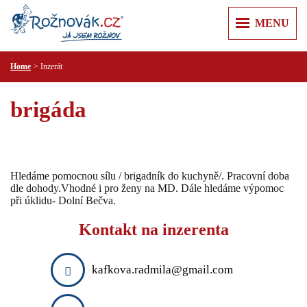
MENU
Home
Inzerát
ÚVOD
+
+
ZPRÁVY
brigáda
Z REGIONU
+
+
O MĚSTĚ
KULTURA
ROŽNOV POD RADHOŠTĚM
+
+
KAM V ROŽNOVĚ
SPORT
KARTA HOSTA
VALAŠSKÉ MUZEUM V PŘÍRODĚ
+
+
VÝLETY
KRIMI
Hledáme pomocnou sílu / brigadník do kuchyně/. Pracovní doba
JURKOVIČOVA ROZHLEDNA
dle dohody.Vhodné i pro ženy na MD. Dále hledáme výpomoc
PUSTEVNY A RADHOŠŤ
+
+
RECENZE
PRAKTICKÉ
při úklidu- Dolní Bečva.
MĚSTSKÁ KNIHOVNA
PŘEHRADA HORNÍ BEČVA
PR ČLÁNKY
PRAVIDLA SLUŠNÉ KOMUNIKACE
+
+
INZERCE
KULTURNÍ CENTRUM
Kontakt na inzerenta
LYSÁ HORA
ÚŘADY
NEMOVITOSTI
+
+
T KLUB
FIRMY
ŠTRAMBERSKÁ TRŮBA
ZDRAVOTNICKÁ ZAŘÍZENÍ
PRÁCE
AUTO MOTO
+
ZOO LEŠNÁ
kafkova.radmila@gmail.com
POLICIE A HASIČI
REKLAMA
RŮZNÉ
CESTOVÁNÍ
VIDEOREKLAMA
SLUŽBY
KONTAKT
ELEKTRO A PC