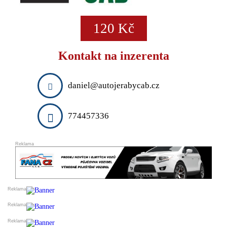
DARUJI
ESHOPY
VLOŽIT INZERÁT
120 Kč
PRODEJ A OBCHOD
SLUŽBY A ŘEMESLA
Kontakt na inzerenta
VELKOOBCHODY
VÝROBCI
FINANCE
daniel@autojerabycab.cz
DOPRAVA
STYL A KRÁSA
774457336
REALITNÍ KANCELÁŘE
OSTATNÍ
PŘIDAT FIRMU DO KATALOGU