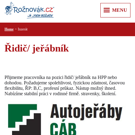
MENU
Home
Inzerát
ÚVOD
+
+
ZPRÁVY
Řidič/ jeřábník
Z REGIONU
+
+
O MĚSTĚ
KULTURA
ROŽNOV POD RADHOŠTĚM
+
+
KAM V ROŽNOVĚ
SPORT
KARTA HOSTA
VALAŠSKÉ MUZEUM V PŘÍRODĚ
+
+
VÝLETY
KRIMI
Přijmeme pracovníka na pozici řidič/ jeřábník na HPP nebo
JURKOVIČOVA ROZHLEDNA
dohodou. Požadujeme spolehlivost, fyzickou zdatnost, časovou
PUSTEVNY A RADHOŠŤ
+
+
RECENZE
PRAKTICKÉ
flexibilitu, ŘP: B,C, profesní průkaz. Nástup možný ihned.
MĚSTSKÁ KNIHOVNA
PŘEHRADA HORNÍ BEČVA
Nabízíme stabilní práci v rodinné firmě. stravenky, školení.
PR ČLÁNKY
PRAVIDLA SLUŠNÉ KOMUNIKACE
+
+
INZERCE
KULTURNÍ CENTRUM
LYSÁ HORA
ÚŘADY
NEMOVITOSTI
+
+
T KLUB
FIRMY
ŠTRAMBERSKÁ TRŮBA
ZDRAVOTNICKÁ ZAŘÍZENÍ
PRÁCE
AUTO MOTO
+
ZOO LEŠNÁ
POLICIE A HASIČI
REKLAMA
RŮZNÉ
CESTOVÁNÍ
VIDEOREKLAMA
SLUŽBY
KONTAKT
ELEKTRO A PC