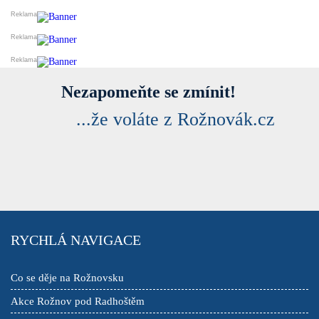
Nezapomeňte se zmínit!
...že voláte z Rožnovák.cz
RYCHLÁ NAVIGACE
Co se děje na Rožnovsku
Akce Rožnov pod Radhoštěm