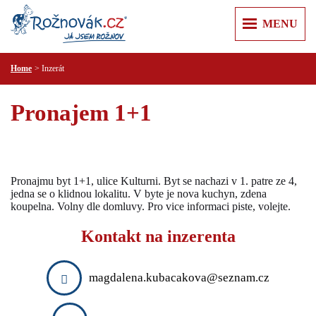
MENU
Home
Inzerát
ÚVOD
+
+
ZPRÁVY
Pronajem 1+1
Z REGIONU
+
+
O MĚSTĚ
KULTURA
ROŽNOV POD RADHOŠTĚM
+
+
KAM V ROŽNOVĚ
SPORT
KARTA HOSTA
VALAŠSKÉ MUZEUM V PŘÍRODĚ
+
+
VÝLETY
KRIMI
Pronajmu byt 1+1, ulice Kulturni. Byt se nachazi v 1. patre ze 4,
JURKOVIČOVA ROZHLEDNA
jedna se o klidnou lokalitu. V byte je nova kuchyn, zdena
PUSTEVNY A RADHOŠŤ
+
+
RECENZE
PRAKTICKÉ
koupelna. Volny dle domluvy. Pro vice informaci piste, volejte.
MĚSTSKÁ KNIHOVNA
PŘEHRADA HORNÍ BEČVA
PR ČLÁNKY
PRAVIDLA SLUŠNÉ KOMUNIKACE
+
+
INZERCE
KULTURNÍ CENTRUM
Kontakt na inzerenta
LYSÁ HORA
ÚŘADY
NEMOVITOSTI
+
+
T KLUB
FIRMY
ŠTRAMBERSKÁ TRŮBA
ZDRAVOTNICKÁ ZAŘÍZENÍ
PRÁCE
AUTO MOTO
+
ZOO LEŠNÁ
magdalena.kubacakova@seznam.cz
POLICIE A HASIČI
REKLAMA
RŮZNÉ
CESTOVÁNÍ
VIDEOREKLAMA
SLUŽBY
KONTAKT
ELEKTRO A PC