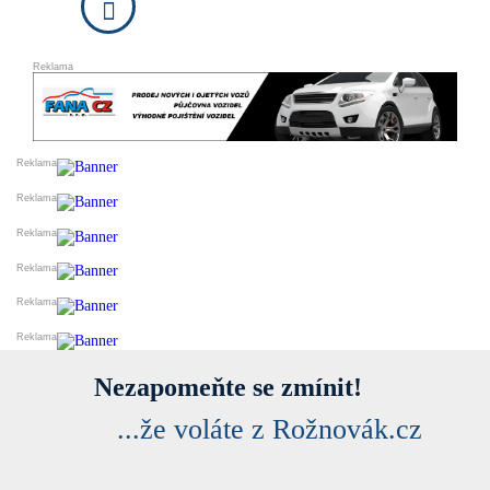
DARUJI
ESHOPY
VLOŽIT INZERÁT
PRODEJ A OBCHOD
SLUŽBY A ŘEMESLA
VELKOOBCHODY
VÝROBCI
FINANCE
DOPRAVA
STYL A KRÁSA
REALITNÍ KANCELÁŘE
OSTATNÍ
PŘIDAT FIRMU DO KATALOGU
Nezapomeňte se zmínit!
...že voláte z Rožnovák.cz