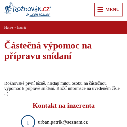
MENU
Home
Inzerát
ÚVOD
+
+
ZPRÁVY
Částečná výpomoc na
Z REGIONU
+
+
O MĚSTĚ
přípravu snídaní
KULTURA
ROŽNOV POD RADHOŠTĚM
+
+
KAM V ROŽNOVĚ
SPORT
KARTA HOSTA
VALAŠSKÉ MUZEUM V PŘÍRODĚ
+
+
VÝLETY
KRIMI
JURKOVIČOVA ROZHLEDNA
PUSTEVNY A RADHOŠŤ
+
+
RECENZE
PRAKTICKÉ
Rožnovské pivní lázně, hledají milou osobu na částečnou
MĚSTSKÁ KNIHOVNA
PŘEHRADA HORNÍ BEČVA
PR ČLÁNKY
výpomoc k přípravě snídaní. Bližší informace na uvedeném čísle
PRAVIDLA SLUŠNÉ KOMUNIKACE
+
+
INZERCE
KULTURNÍ CENTRUM
:-)
LYSÁ HORA
ÚŘADY
NEMOVITOSTI
+
+
T KLUB
FIRMY
ŠTRAMBERSKÁ TRŮBA
Kontakt na inzerenta
ZDRAVOTNICKÁ ZAŘÍZENÍ
PRÁCE
AUTO MOTO
+
ZOO LEŠNÁ
POLICIE A HASIČI
REKLAMA
RŮZNÉ
CESTOVÁNÍ
urban.patrik@seznam.cz
VIDEOREKLAMA
SLUŽBY
KONTAKT
ELEKTRO A PC