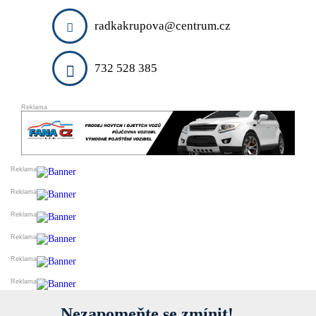
DARUJI
ESHOPY
radkakrupova@centrum.cz
VLOŽIT INZERÁT
PRODEJ A OBCHOD
SLUŽBY A ŘEMESLA
732 528 385
VELKOOBCHODY
VÝROBCI
FINANCE
DOPRAVA
STYL A KRÁSA
REALITNÍ KANCELÁŘE
OSTATNÍ
PŘIDAT FIRMU DO KATALOGU
Nezapomeňte se zmínit!