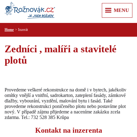
MENU
Home
Inzerát
ÚVOD
+
+
ZPRÁVY
Zedníci , malíři a stavitelé
Z REGIONU
+
+
O MĚSTĚ
plotů
KULTURA
ROŽNOV POD RADHOŠTĚM
+
+
KAM V ROŽNOVĚ
SPORT
KARTA HOSTA
VALAŠSKÉ MUZEUM V PŘÍRODĚ
+
+
VÝLETY
KRIMI
JURKOVIČOVA ROZHLEDNA
PUSTEVNY A RADHOŠŤ
+
+
RECENZE
PRAKTICKÉ
Provedeme veškeré rekonstrukce na domě i v bytech, jakékoliv
MĚSTSKÁ KNIHOVNA
PŘEHRADA HORNÍ BEČVA
PR ČLÁNKY
omítky vnější a vnitřní, sadrokarton, zateplení fasády, zámkové
PRAVIDLA SLUŠNÉ KOMUNIKACE
+
+
INZERCE
KULTURNÍ CENTRUM
dlažby, vybourání, vyzdění, malování bytu i fasád. Také
LYSÁ HORA
ÚŘADY
provedeme rekonstrukci poničeného plotu nebo postavíme plot
NEMOVITOSTI
+
+
T KLUB
FIRMY
ŠTRAMBERSKÁ TRŮBA
nový. V případě zájmu přijedeme a naceníme zakázku zcela
ZDRAVOTNICKÁ ZAŘÍZENÍ
PRÁCE
zdarma. Tel.: 732 528 385 Krůpa
AUTO MOTO
+
ZOO LEŠNÁ
POLICIE A HASIČI
REKLAMA
RŮZNÉ
CESTOVÁNÍ
Kontakt na inzerenta
VIDEOREKLAMA
SLUŽBY
KONTAKT
ELEKTRO A PC