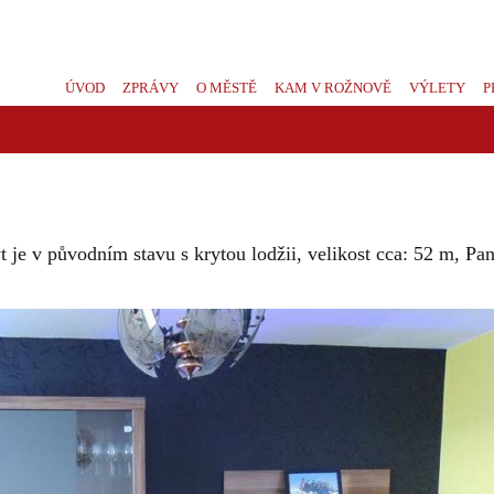
ÚVOD
ZPRÁVY
O MĚSTĚ
KAM V ROŽNOVĚ
VÝLETY
P
je v původním stavu s krytou lodžii, velikost cca: 52 m, Pa