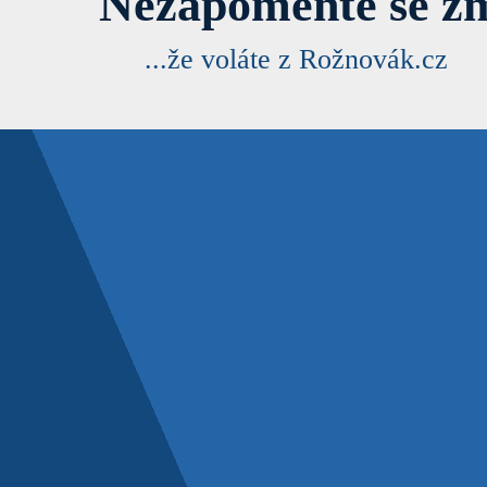
Nezapomeňte se zm
...že voláte z Rožnovák.cz