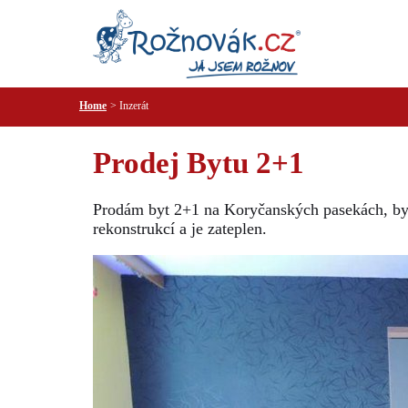
Home
Inzerát
Prodej Bytu 2+1
Prodám byt 2+1 na Koryčanských pasekách, byt 
rekonstrukcí a je zateplen.