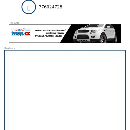
DARUJI
776024728
ESHOPY
VLOŽIT INZERÁT
PRODEJ A OBCHOD
SLUŽBY A ŘEMESLA
VELKOOBCHODY
VÝROBCI
FINANCE
DOPRAVA
STYL A KRÁSA
REALITNÍ KANCELÁŘE
OSTATNÍ
PŘIDAT FIRMU DO KATALOGU