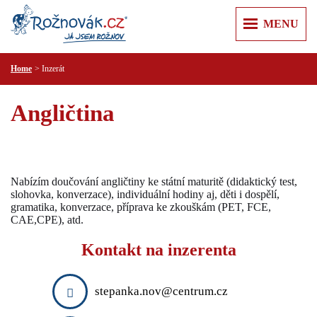
MENU
Home
Inzerát
ÚVOD
+
+
ZPRÁVY
Angličtina
Z REGIONU
+
+
O MĚSTĚ
KULTURA
ROŽNOV POD RADHOŠTĚM
+
+
KAM V ROŽNOVĚ
SPORT
KARTA HOSTA
VALAŠSKÉ MUZEUM V PŘÍRODĚ
+
+
VÝLETY
KRIMI
Nabízím doučování angličtiny ke státní maturitě (didaktický test,
JURKOVIČOVA ROZHLEDNA
slohovka, konverzace), individuální hodiny aj, děti i dospělí,
PUSTEVNY A RADHOŠŤ
+
+
RECENZE
PRAKTICKÉ
gramatika, konverzace, příprava ke zkouškám (PET, FCE,
MĚSTSKÁ KNIHOVNA
PŘEHRADA HORNÍ BEČVA
CAE,CPE), atd.
PR ČLÁNKY
PRAVIDLA SLUŠNÉ KOMUNIKACE
+
+
INZERCE
KULTURNÍ CENTRUM
LYSÁ HORA
ÚŘADY
Kontakt na inzerenta
NEMOVITOSTI
+
+
T KLUB
FIRMY
ŠTRAMBERSKÁ TRŮBA
ZDRAVOTNICKÁ ZAŘÍZENÍ
PRÁCE
AUTO MOTO
+
ZOO LEŠNÁ
POLICIE A HASIČI
REKLAMA
RŮZNÉ
stepanka.nov@centrum.cz
CESTOVÁNÍ
VIDEOREKLAMA
SLUŽBY
KONTAKT
ELEKTRO A PC