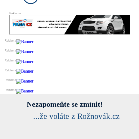
DARUJI
ESHOPY
VLOŽIT INZERÁT
PRODEJ A OBCHOD
SLUŽBY A ŘEMESLA
VELKOOBCHODY
VÝROBCI
FINANCE
DOPRAVA
STYL A KRÁSA
REALITNÍ KANCELÁŘE
OSTATNÍ
PŘIDAT FIRMU DO KATALOGU
Nezapomeňte se zmínit!
...že voláte z Rožnovák.cz