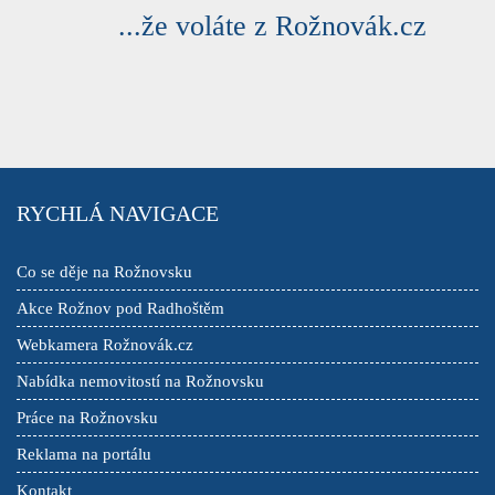
DARUJI
...že voláte z Rožnovák.cz
ESHOPY
VLOŽIT INZERÁT
PRODEJ A OBCHOD
SLUŽBY A ŘEMESLA
VELKOOBCHODY
VÝROBCI
FINANCE
RYCHLÁ NAVIGACE
DOPRAVA
STYL A KRÁSA
Co se děje na Rožnovsku
REALITNÍ KANCELÁŘE
OSTATNÍ
Akce Rožnov pod Radhoštěm
PŘIDAT FIRMU DO KATALOGU
Webkamera Rožnovák.cz
Nabídka nemovitostí na Rožnovsku
Práce na Rožnovsku
Reklama na portálu
Kontakt