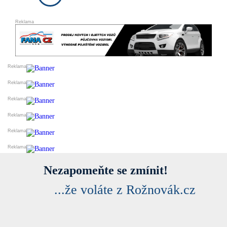
DARUJI
ESHOPY
VLOŽIT INZERÁT
PRODEJ A OBCHOD
SLUŽBY A ŘEMESLA
VELKOOBCHODY
VÝROBCI
FINANCE
DOPRAVA
STYL A KRÁSA
REALITNÍ KANCELÁŘE
OSTATNÍ
PŘIDAT FIRMU DO KATALOGU
Nezapomeňte se zmínit!
...že voláte z Rožnovák.cz