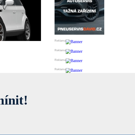
ínit!