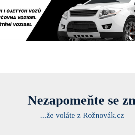
Nezapomeňte se zm
...že voláte z Rožnovák.cz