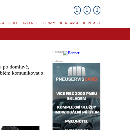
RAKTICKÉ
INZERCE
FIRMY
REKLAMA
KONTAKT
bu po domluvě,
roblém komunikovat s