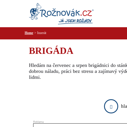
Home
Inzerát
BRIGÁDA
Hledám na červenec a srpen brigádnici do stán
dobrou náladu, práci bez stresu a zajímavý v
lidmi.
hl