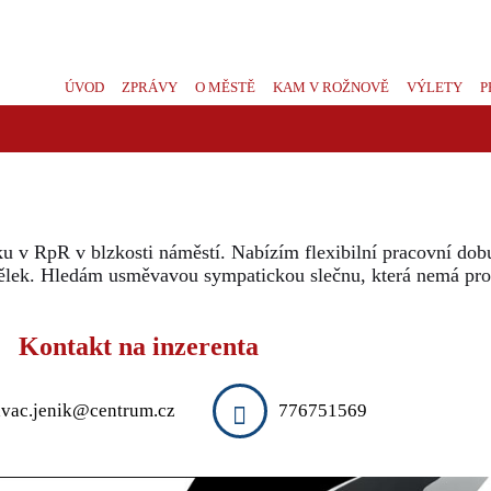
ÚVOD
ZPRÁVY
O MĚSTĚ
KAM V ROŽNOVĚ
VÝLETY
P
ku v RpR v blzkosti náměstí. Nabízím flexibilní pracovní do
ýdělek. Hledám usměvavou sympatickou slečnu, která nemá p
Kontakt na inzerenta
avac.jenik@centrum.cz
776751569