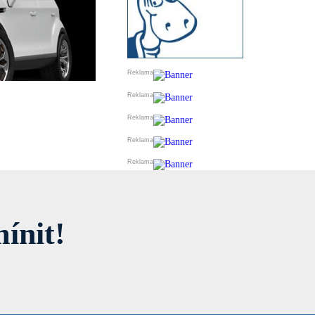
ínit!