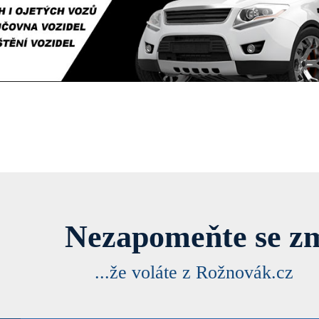
Nezapomeňte se zm
...že voláte z Rožnovák.cz