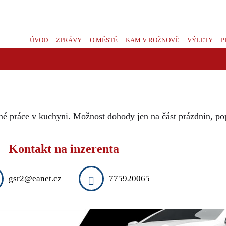
ÚVOD
ZPRÁVY
O MĚSTĚ
KAM V ROŽNOVĚ
VÝLETY
P
né práce v kuchyni. Možnost dohody jen na část prázdnin, po
Kontakt na inzerenta
gsr2@eanet.cz
775920065