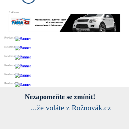
DARUJI
ESHOPY
VLOŽIT INZERÁT
PRODEJ A OBCHOD
SLUŽBY A ŘEMESLA
VELKOOBCHODY
VÝROBCI
FINANCE
DOPRAVA
STYL A KRÁSA
REALITNÍ KANCELÁŘE
OSTATNÍ
PŘIDAT FIRMU DO KATALOGU
Nezapomeňte se zmínit!
...že voláte z Rožnovák.cz